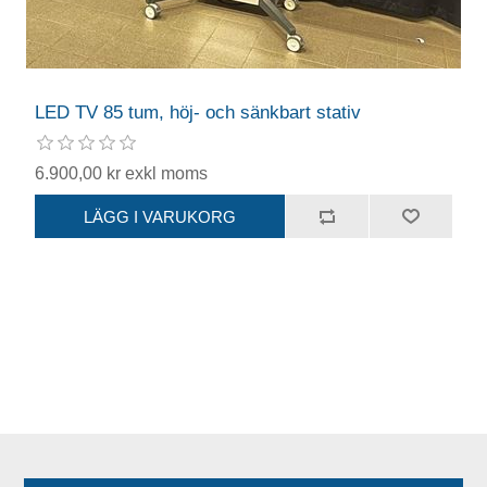
LED TV 85 tum, höj- och sänkbart stativ
6.900,00 kr exkl moms